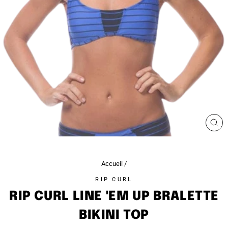
FE
(ES
Accueil
/
RIP CURL
RIP CURL LINE 'EM UP BRALETTE
BIKINI TOP