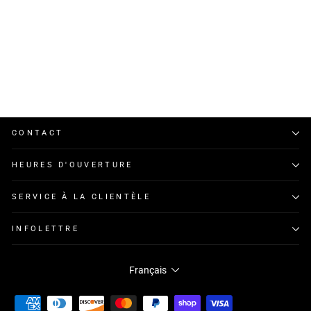
Rip Curl Line 'Em Up Bralette
Bikini Top
RIP CURL
$10.00
CONTACT
HEURES D'OUVERTURE
SERVICE À LA CLIENTÈLE
INFOLETTRE
Français
LANGUE