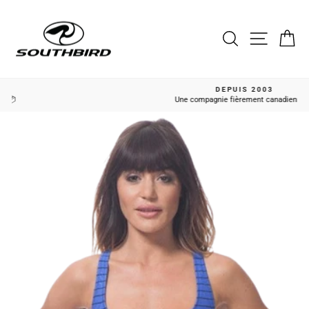
Passer
au
contenu
Rechercher
Naviga
Pa
DEPUIS 2003
Une compagnie fièrement canadienne 🍁
Diaporama
Pause