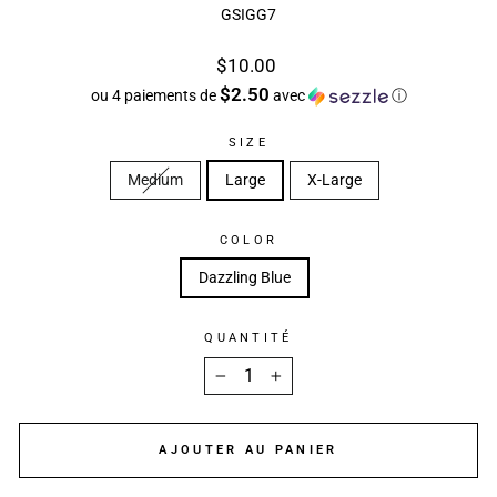
GSIGG7
Prix
$10.00
régulier
$2.50
ou 4 paiements de
avec
ⓘ
SIZE
Medium
Large
X-Large
COLOR
Dazzling Blue
QUANTITÉ
−
+
AJOUTER AU PANIER