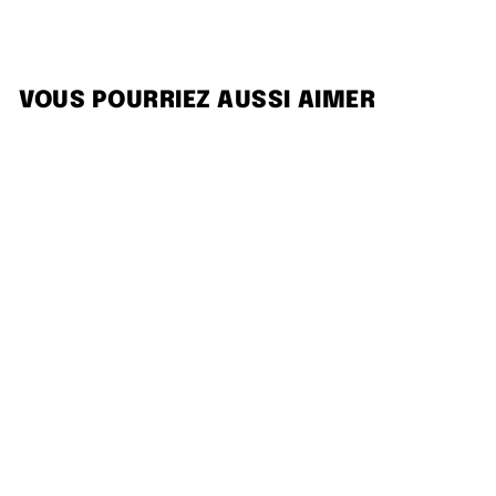
VOUS POURRIEZ AUSSI AIMER
Rip Curl Mirage Jackson 20''
Boardwalk Navy
RIP CURL
$70.00