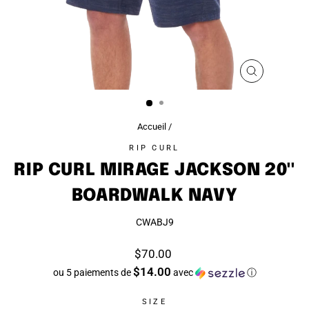
FERMER
(ESC)
Accueil
/
RIP CURL
RIP CURL MIRAGE JACKSON 20''
BOARDWALK NAVY
CWABJ9
Prix
$70.00
régulier
$14.00
ou 5 paiements de
avec
ⓘ
SIZE